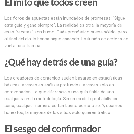
El mito que todos creen
Los foros de apuestas están inundados de promesas: “Sigue
esta guía y gana siempre”. La realidad es otra; la mayoría de
esas “recetas” son humo. Cada pronóstico suena sólido, pero
al final del día, la banca sigue ganando. La ilusión de certeza se
vuelve una trampa.
¿Qué hay detrás de una guía?
Los creadores de contenido suelen basarse en estadísticas
básicas, a veces en análisis profundos, a veces solo en
corazonadas. Lo que diferencia a una guía fiable de una
cualquiera es la metodología. Sin un modelo probabilístico
serio, cualquier número es tan bueno como otro. Y, seamos
honestos, la mayoría de los sitios solo quieren tráfico.
El sesgo del confirmador