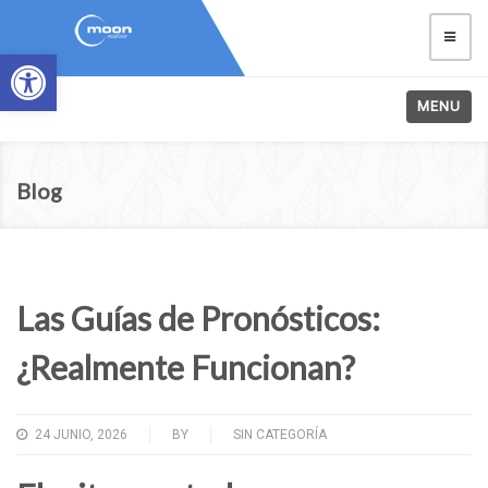
Abrir barra de herramientas
MENU
Blog
Las Guías de Pronósticos:
¿Realmente Funcionan?
24 JUNIO, 2026
BY
SIN CATEGORÍA