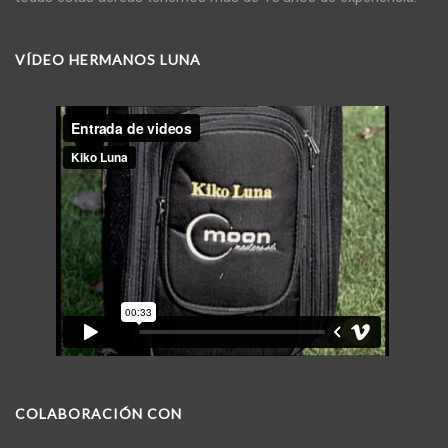
VÍDEO HERMANOS LUNA
COLABORACIÓN CON