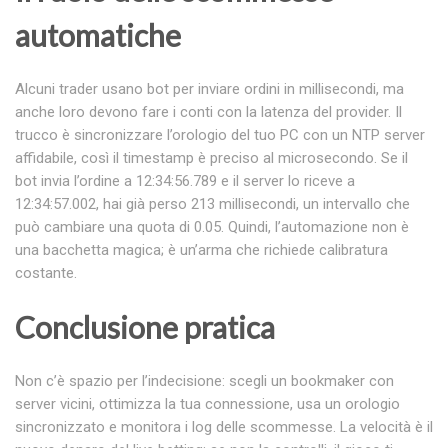
automatiche
Alcuni trader usano bot per inviare ordini in millisecondi, ma
anche loro devono fare i conti con la latenza del provider. Il
trucco è sincronizzare l’orologio del tuo PC con un NTP server
affidabile, così il timestamp è preciso al microsecondo. Se il
bot invia l’ordine a 12:34:56.789 e il server lo riceve a
12:34:57.002, hai già perso 213 millisecondi, un intervallo che
può cambiare una quota di 0.05. Quindi, l’automazione non è
una bacchetta magica; è un’arma che richiede calibratura
costante.
Conclusione pratica
Non c’è spazio per l’indecisione: scegli un bookmaker con
server vicini, ottimizza la tua connessione, usa un orologio
sincronizzato e monitora i log delle scommesse. La velocità è il